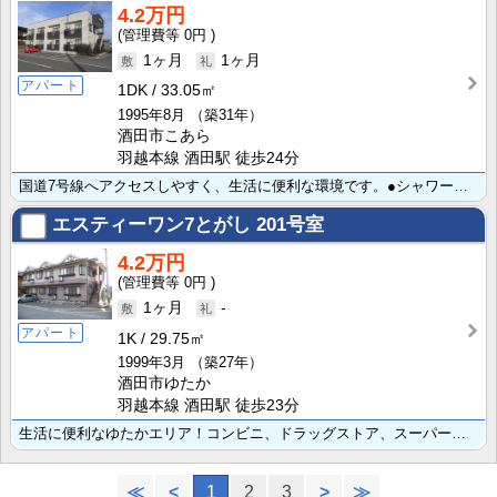
4.2万円
0円
1ヶ月
1ヶ月
アパート
1DK
33.05㎡
1995年8月
（築31年）
酒田市こあら
羽越本線 酒田駅 徒歩24分
国道7号線へアクセスしやすく、生活に便利な環境です。●シャワートイレ ●独立洗面台 ●バルコニー
エスティーワン7とがし
201号室
4.2万円
0円
1ヶ月
-
アパート
1K
29.75㎡
1999年3月
（築27年）
酒田市ゆたか
羽越本線 酒田駅 徒歩23分
生活に便利なゆたかエリア！コンビニ、ドラッグストア、スーパーなど徒歩圏内！
≪
<
1
2
3
>
≫