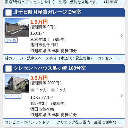
国道7号線のアクセスしやすく、生活に便利な立地です。 ●駐車場1台無料
北千日町月極貸ガレージ
E号室
1.5万円
0円
16.01㎡
2020年10月
（築5年）
その他
酒田市北千日町
羽越本線 酒田駅 徒歩26分
貸ガレージ・洗車スペース有り（水道代：貸主負担）・コンセント有り（電気代：貸主負担）※作業場としての･･･
クレセントハウス亀ヶ崎
108号室
3.5万円
2000円
1ヶ月
1ヶ月
アパート
1DK
27.1㎡
1997年3月
（築29年）
酒田市亀ケ崎
羽越本線 酒田駅 徒歩41分
コンビニ・コインランドリー・クリニック徒歩圏内！生活に便利な好立地です。 角部屋！ ●独立洗面台 ●･･･