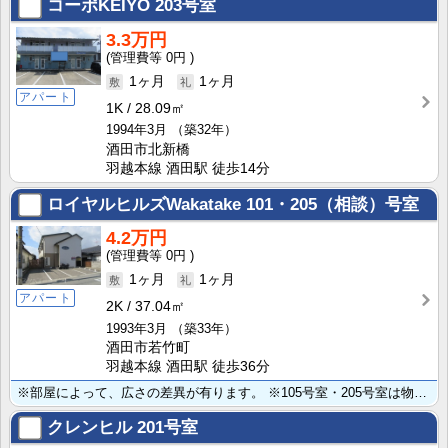
コーポKEIYO
203号室
3.3万円
0円
1ヶ月
1ヶ月
アパート
1K
28.09㎡
1994年3月
（築32年）
酒田市北新橋
羽越本線 酒田駅 徒歩14分
ロイヤルヒルズWakatake
101・205（相談）号室
4.2万円
0円
1ヶ月
1ヶ月
アパート
2K
37.04㎡
1993年3月
（築33年）
酒田市若竹町
羽越本線 酒田駅 徒歩36分
※部屋によって、広さの差異が有ります。 ※105号室・205号室は物置無し。他は有り。 ※駐車場は敷･･･
クレンヒル
201号室