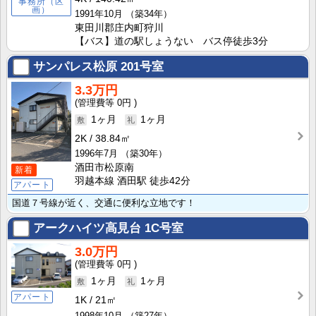
事務所（区
画）
1991年10月
（築34年）
東田川郡庄内町狩川
【バス】道の駅しょうない バス停徒歩3分
サンパレス松原
201号室
3.3万円
0円
1ヶ月
1ヶ月
2K
38.84㎡
1996年7月
（築30年）
酒田市松原南
新着
羽越本線 酒田駅 徒歩42分
アパート
国道７号線が近く、交通に便利な立地です！
アークハイツ高見台
1C号室
3.0万円
0円
1ヶ月
1ヶ月
アパート
1K
21㎡
1998年10月
（築27年）