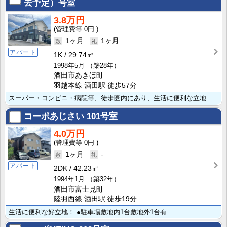
去予定）号室
3.8万円
0円
1ヶ月
1ヶ月
アパート
1K
29.74㎡
1998年5月
（築28年）
酒田市あきほ町
羽越本線 酒田駅 徒歩57分
スーパー・コンビニ・病院等、徒歩圏内にあり、生活に便利な立地です。
コーポあじさい
101号室
4.0万円
0円
1ヶ月
-
アパート
2DK
42.23㎡
1994年1月
（築32年）
酒田市富士見町
陸羽西線 酒田駅 徒歩19分
生活に便利な好立地！ ●駐車場敷地内1台敷地外1台有