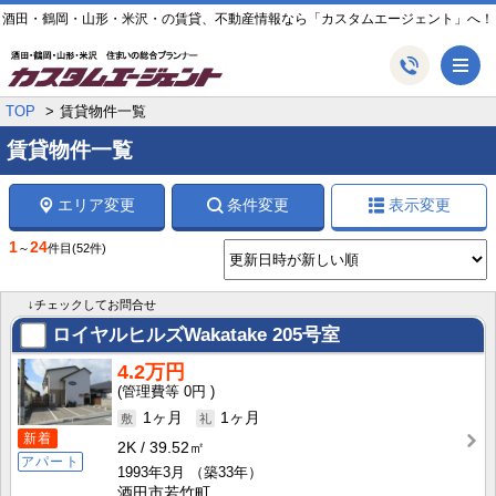
酒田・鶴岡・山形・米沢・の賃貸、不動産情報なら「カスタムエージェント」へ！
メ
TOP
賃貸物件一覧
賃貸物件一覧
エリア変更
条件変更
表示変更
1
24
～
件目
(52件)
↓チェックしてお問合せ
ロイヤルヒルズWakatake
205号室
4.2万円
0円
1ヶ月
1ヶ月
新着
2K
39.52㎡
アパート
1993年3月
（築33年）
酒田市若竹町