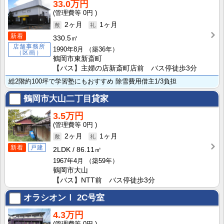
33.0万円
0円
2ヶ月
1ヶ月
新着
330.5㎡
店舗事務所
1990年8月
（築36年）
（区画）
鶴岡市東新斎町
【バス】主婦の店新斎町店前 バス停徒歩3分
総2階約100坪で学習塾にもおすすめ 除雪費用借主1/3負担
鶴岡市大山二丁目貸家
3.5万円
0円
2ヶ月
1ヶ月
新着
戸建
2LDK
86.11㎡
1967年4月
（築59年）
鶴岡市大山
【バス】NTT前 バス停徒歩3分
オラシオンⅠ
2C号室
4.3万円
0円