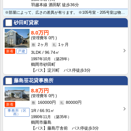
羽越本線 酒田駅 徒歩36分
※部屋によって、広さの差異が有ります。 ※105号室・205号室は物置無し。他は有り。 ※駐車場は敷･･･
砂田町貸家
8.0万円
0円
2ヶ月
1ヶ月
新着
戸建
3LDK
96.74㎡
1997年10月
（築28年）
鶴岡市砂田町
【バス】淀川町 バス停徒歩3分
藤島笹花貸事務所
8.8万円
0円
160000円
80000円
新着
1R
66.91㎡
事務所（区
画）
1990年11月
（築35年）
鶴岡市藤島
【バス】藤島庁舎前 バス停徒歩3分