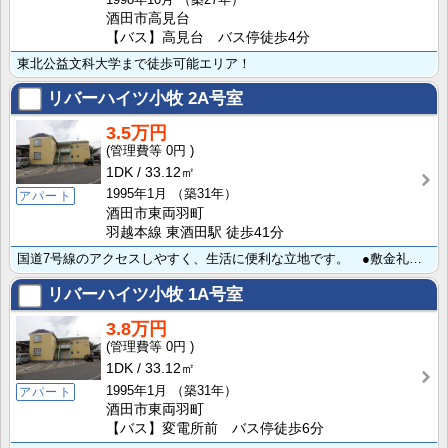
酒田市高見台
【バス】高見台 バス停徒歩4分
東北公益文科大学まで徒歩可能エリア！
リバーハイツ小牧
2A号室
3.5万円
0円
1DK
33.12㎡
1995年1月
（築31年）
アパート
酒田市東両羽町
羽越本線 東酒田駅 徒歩41分
国道7号線のアクセスしやすく、生活に便利な立地です。 ●敷金礼金サービス ●駐車場1台無料
リバーハイツ小牧
1A号室
3.8万円
0円
1DK
33.12㎡
1995年1月
（築31年）
アパート
酒田市東両羽町
【バス】変電所前 バス停徒歩6分