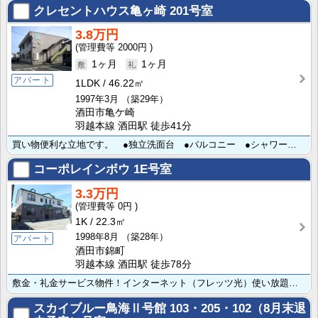
クレセントハウス亀ヶ崎
201号室
3.8万円
2000円
1ヶ月
1ヶ月
アパート
1LDK
46.22㎡
1997年3月
（築29年）
酒田市亀ケ崎
羽越本線 酒田駅 徒歩41分
買い物便利な立地です。 ●独立洗面台 ●バルコニー ●シャワートイレ ●駐車場1台無料
コーポレインボウ
1E号室
3.3万円
0円
1K
22.3㎡
1998年8月
（築28年）
アパート
酒田市錦町
羽越本線 酒田駅 徒歩78分
敷金・礼金サービス物件！インターネット（フレッツ光）使い放題！ ●駐車場1台無料
スカイブルー鳥海Ⅱ号館
103・205・102（8月末退