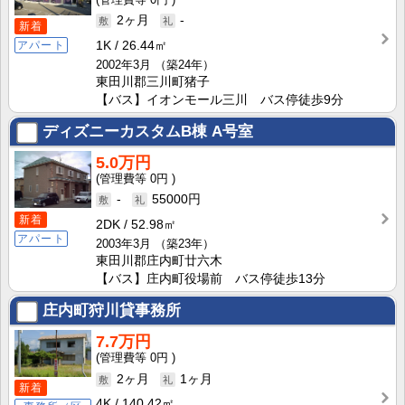
2ヶ月
-
新着
1K
26.44㎡
アパート
2002年3月
（築24年）
東田川郡三川町猪子
【バス】イオンモール三川 バス停徒歩9分
ディズニーカスタムB棟
A号室
5.0万円
0円
-
55000円
新着
2DK
52.98㎡
アパート
2003年3月
（築23年）
東田川郡庄内町廿六木
【バス】庄内町役場前 バス停徒歩13分
庄内町狩川貸事務所
7.7万円
0円
2ヶ月
1ヶ月
新着
4K
140.42㎡